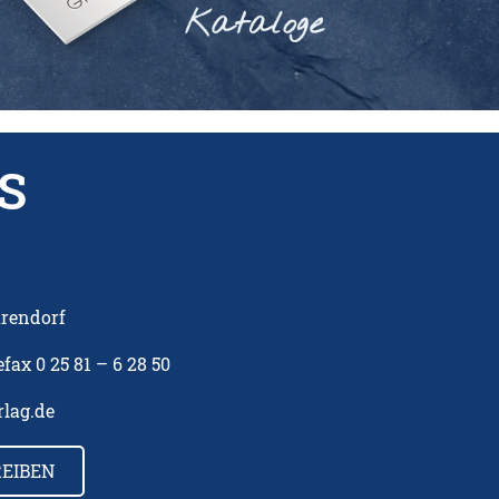
S
arendorf
lefax 0 25 81 – 6 28 50
lag.de
REIBEN