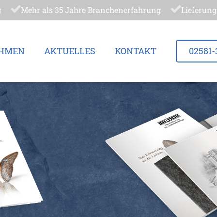
g
Mehr als 35 Jahre Branchenerfahrung
Lieferung
HMEN
AKTUELLES
KONTAKT
02581-