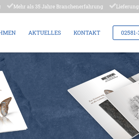
g
Mehr als 35 Jahre Branchenerfahrung
Lieferung
HMEN
AKTUELLES
KONTAKT
02581-